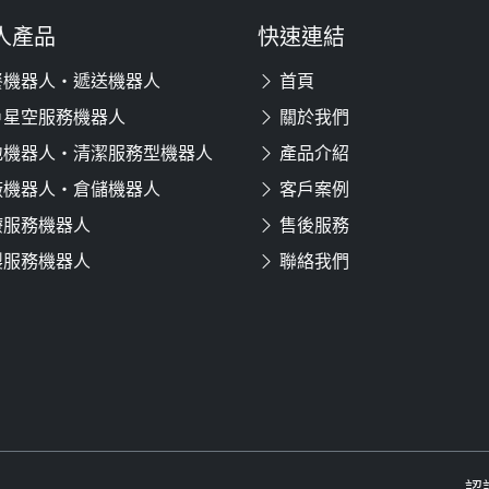
人產品
快速連結
餐機器人・遞送機器人
首頁
戶星空服務機器人
關於我們
地機器人・清潔服務型機器人
產品介紹
廠機器人・倉儲機器人
客戶案例
療服務機器人
售後服務
製服務機器人
聯絡我們
認