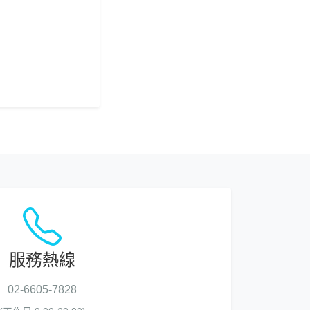
服務熱線
02-6605-7828