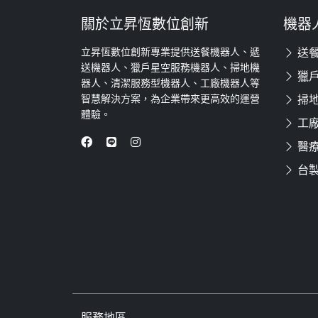
關於立昇恆數位創新
機器
立昇恆數位創新專業提供送餐機器人、遞
送
送機器人、獵戶星空服務機器人、掃地機
獵
器人、清潔服務型機器人、工廠機器人等
智慧解決方案，為企業帶來更高效的運營
掃
體驗。
工
醫
台
服務地區