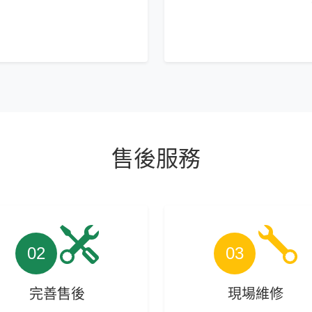
售後服務
02
03
完善售後
現場維修