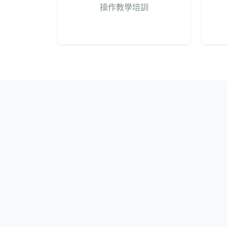
操作教學培訓